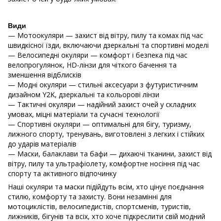
Види
— Мотоокуляри — захист від вітру, пилу та комах під час
швидкісної їзди, включаючи дзеркальні та спортивні моделі
— Велосипедні окуляри — комфорт і безпека під час
велопрогулянок, HD-лінзи для чіткого бачення та
зменшення відблисків
— Модні окуляри — стильні аксесуари з футуристичним
дизайном Y2K, дзеркальні та кольорові лінзи
— Тактичні окуляри — надійний захист очей у складних
умовах, міцні матеріали та сучасні технології
— Спортивні окуляри — оптимальні для бігу, туризму,
лижного спорту, тренувань, виготовлені з легких і стійких
до ударів матеріалів
— Маски, балаклави та бафи — дихаючі тканини, захист від
вітру, пилу та ультрафіолету, комфортне носіння під час
спорту та активного відпочинку
Наші окуляри та маски підійдуть всім, хто цінує поєднання
стилю, комфорту та захисту. Вони незамінні для
мотоциклістів, велосипедистів, спортсменів, туристів,
лижників, бігунів та всіх, хто хоче підкреслити свій модний