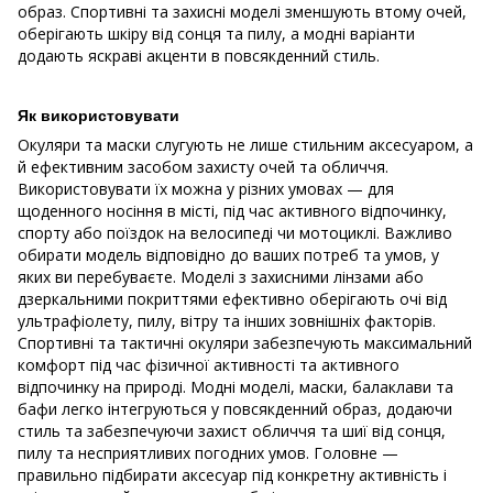
образ. Спортивні та захисні моделі зменшують втому очей,
оберігають шкіру від сонця та пилу, а модні варіанти
додають яскраві акценти в повсякденний стиль.
Як використовувати
Окуляри та маски слугують не лише стильним аксесуаром, а
й ефективним засобом захисту очей та обличчя.
Використовувати їх можна у різних умовах — для
щоденного носіння в місті, під час активного відпочинку,
спорту або поїздок на велосипеді чи мотоциклі. Важливо
обирати модель відповідно до ваших потреб та умов, у
яких ви перебуваєте. Моделі з захисними лінзами або
дзеркальними покриттями ефективно оберігають очі від
ультрафіолету, пилу, вітру та інших зовнішніх факторів.
Спортивні та тактичні окуляри забезпечують максимальний
комфорт під час фізичної активності та активного
відпочинку на природі. Модні моделі, маски, балаклави та
бафи легко інтегруються у повсякденний образ, додаючи
стиль та забезпечуючи захист обличчя та шиї від сонця,
пилу та несприятливих погодних умов. Головне —
правильно підбирати аксесуар під конкретну активність і