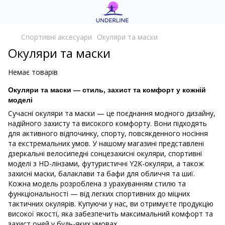
Спортивні аксесуари
Окуляри та маски
Окуляри та маски
Немає товарів
Окуляри та маски — стиль, захист та комфорт у кожній
моделі
Сучасні окуляри та маски — це поєднання модного дизайну,
надійного захисту та високого комфорту. Вони підходять
для активного відпочинку, спорту, повсякденного носіння
та екстремальних умов. У нашому магазині представлені
дзеркальні велосипедні сонцезахисні окуляри, спортивні
моделі з HD-лінзами, футуристичні Y2K-окуляри, а також
захисні маски, балаклави та бафи для обличчя та шиї.
Кожна модель розроблена з урахуванням стилю та
функціональності — від легких спортивних до міцних
тактичних окулярів. Купуючи у нас, ви отримуєте продукцію
високої якості, яка забезпечить максимальний комфорт та
захист очей у будь-яких умовах.