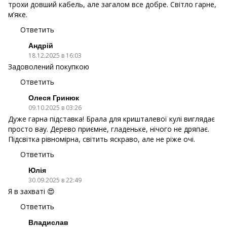
трохи довший кабель, але загалом все добре. Світло гарне,
м’яке.
Ответить
Андрій
18.12.2025 в 16:03
Задоволений покупкою
Ответить
Олеся Гринюк
09.10.2025 в 03:26
Дуже гарна підставка! Брала для кришталевої кулі виглядає
просто вау. Дерево приємне, гладеньке, нічого не дряпає.
Підсвітка рівномірна, світить яскраво, але не ріже очі.
Ответить
Юлія
30.09.2025 в 22:49
Я в захваті 😍
Ответить
Владислав