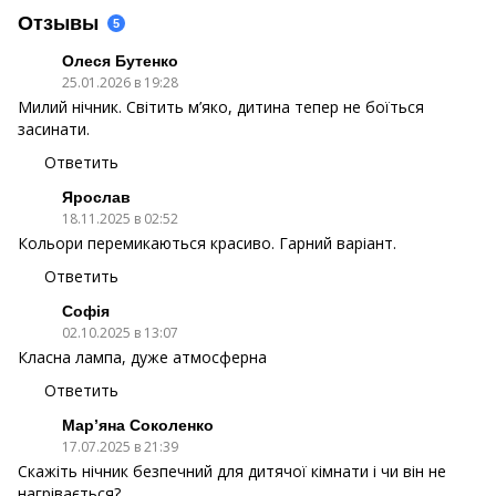
Отзывы
5
Олеся Бутенко
25.01.2026 в 19:28
Милий нічник. Світить м’яко, дитина тепер не боїться
засинати.
Ответить
Ярослав
18.11.2025 в 02:52
Кольори перемикаються красиво. Гарний варіант.
Ответить
Софія
02.10.2025 в 13:07
Класна лампа, дуже атмосферна
Ответить
Мар’яна Соколенко
17.07.2025 в 21:39
Скажіть нічник безпечний для дитячої кімнати і чи він не
нагрівається?