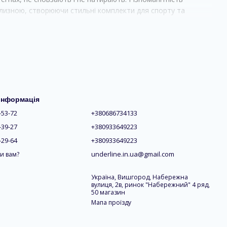
ілизною, створюючи стильні комплекти для спорту та
боду рухів
вності
 інформація
-53-72
+380686734133
ав
-39-27
+380933649223
 та прогулянок
-29-64
+380933649223
 Вони стануть ідеальним вибором для спортсменок, які
underline.in.ua@gmail.com
и вам?
тя. Сучасні тканини підлаштовуються під рухи тіла,
всього дня. Завдяки продуманому крою та еластичним
Україна, Вишгород, Набережна
ого використання.
вулиця, 2в, ринок "Набережний" 4 ряд,
50 магазин
Мапа проїзду