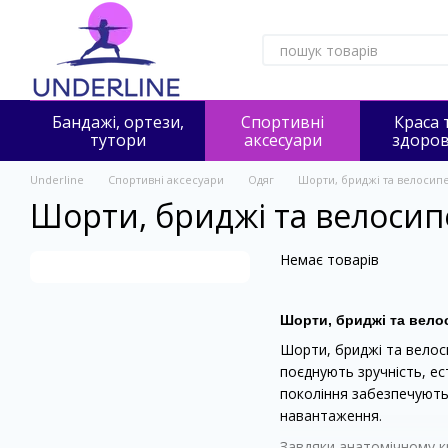
Перейти до основного контенту
Бандажі, ортези,
Спортивні
Краса 
тутори
аксесуари
здоров
Underline
Спортивні аксесуари
Одяг
Шорти, бриджі та велосип
Шорти, бриджі та велоси
Немає товарів
Шорти, бриджі та вело
Шорти, бриджі та велос
поєднують зручність, ес
покоління забезпечують 
навантаження.
Завдяки анатомічному кр