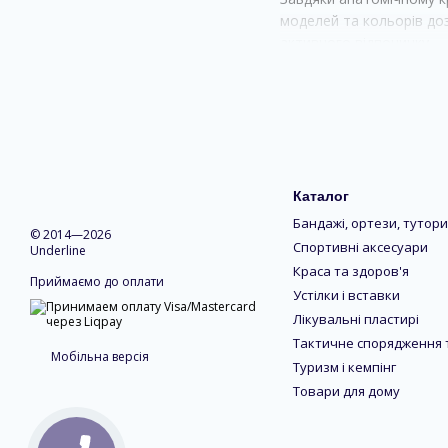
моделей та кольорів до
активного відпочинку.
Види шортів, бриджів 
—
Легкі спортивні шорти
Еластичні бриджі для ф
Велосипедки з високо
Каталог
Бандажі, ортези, тутори
Шорти з підтримкою тал
© 2014—2026
Спортивні аксесуари
Underline
Універсальні моделі дл
Краса та здоров'я
Приймаємо до оплати
Шорти, бриджі та велоси
Устілки і вставки
цінують комфорт, свобод
Лікувальні пластирі
підтримують оптимальни
Тактичне спорядження 
вставкам вироби підкрес
Мобільна версія
Туризм і кемпінг
Товари для дому