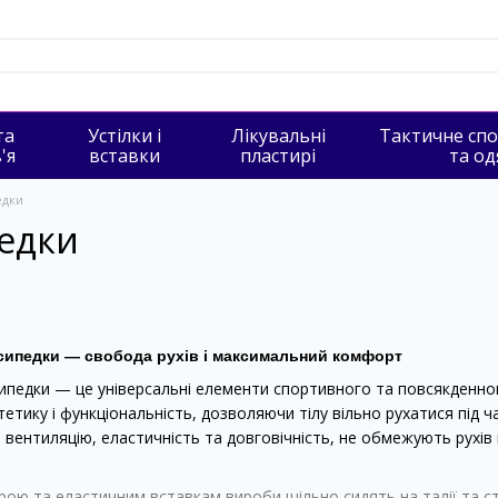
та
Устілки і
Лікувальні
Тактичне сп
'я
вставки
пластирі
та од
едки
педки
сипедки — свобода рухів і максимальний комфорт
ипедки — це універсальні елементи спортивного та повсякденног
тетику і функціональність, дозволяючи тілу вільно рухатися під 
вентиляцію, еластичність та довговічність, не обмежують рухів 
ою та еластичним вставкам вироби щільно сидять на талії та сте