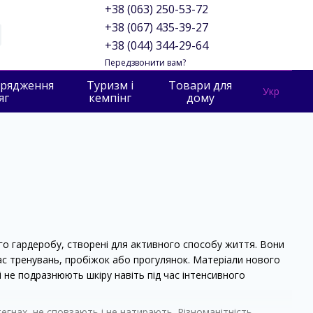
+38 (063) 250-53-72
+38 (067) 435-39-27
+38 (044) 344-29-64
Передзвонити вам?
орядження
Туризм і
Товари для
Укр
яг
кемпінг
дому
о гардеробу, створені для активного способу життя. Вони
час тренувань, пробіжок або прогулянок. Матеріали нового
і не подразнюють шкіру навіть під час інтенсивного
гнах, не сповзають і не натирають. Різноманітність