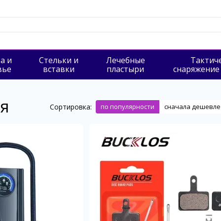
а и
Стельки и
Лечебные
Тактич
вье
вставки
пластыри
снаряжение
ля
Сортировка:
по популярности
сначала дешевле