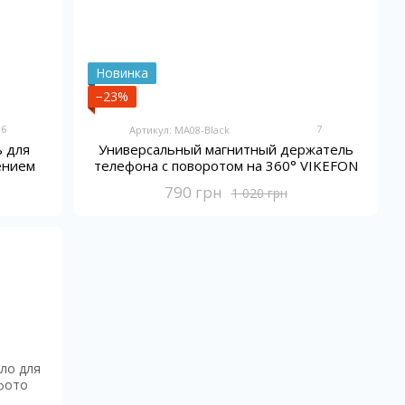
Новинка
−23%
6
7
Артикул: MA08-Black
 для
Универсальный магнитный держатель
ением
телефона с поворотом на 360° VIKEFON
790 грн
1 020 грн