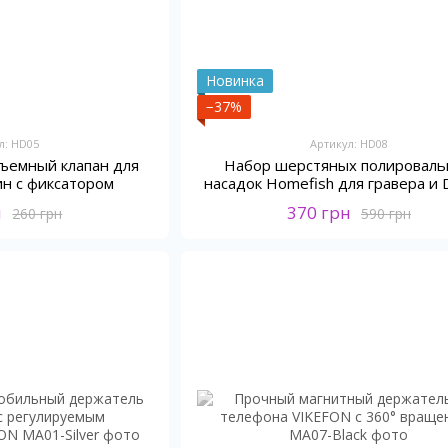
Новинка
−37%
л: HD05
Артикул: HD08
ъемный клапан для
Набор шерстяных полировал
ин с фиксатором
насадок Homefish для гравера и 
2.35 мм
н
370 грн
260 грн
590 грн