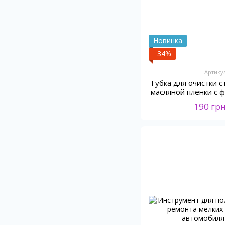
Новинка
−34%
Артику
Губка для очистки 
масляной пленки с
190 гр