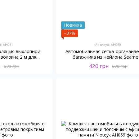
Новинка
−37%
л: AH051
Артикул: AH060
оляция выхлопной
Автомобильная сетка-органайзе
оволокна 2 м для
багажника из нейлона Seamet
berspacher
н
420 грн
670 грн
670 грн