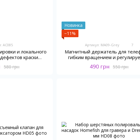
Новинка
−11%
л: AC085
Артикул: MA09-Grey
7
ировки и локального
Магнитный держатель для теле
 дефектов краски
гибким вращением и регулиру
мобиля
креплением
н
490 грн
580 грн
550 грн