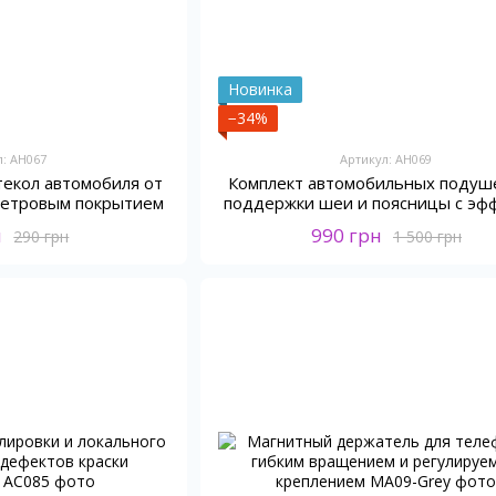
Новинка
−34%
л: AH067
Артикул: AH069
стекол автомобиля от
Комплект автомобильных подуш
 фетровым покрытием
поддержки шеи и поясницы с эф
памяти Nloteyk
н
990 грн
290 грн
1 500 грн