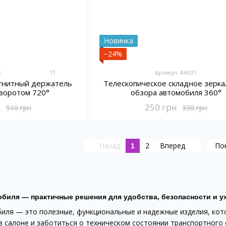
Новинка
−24%
11
k
Артикул: AH031
гнитный держатель
Телескопическое складное зерка
оворотом 720°
обзора автомобиля 360°
н
250 грн
510 грн
330 грн
Назад
2
Вперед
По
1
биля — практичные решения для удобства, безопасности и ух
биля — это полезные, функциональные и надежные изделия, кот
 салоне и заботиться о техническом состоянии транспортного 