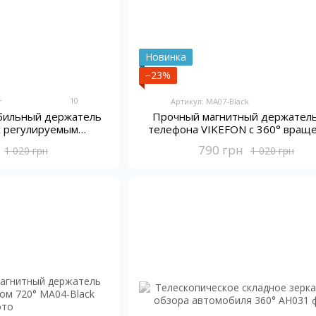
Новинка
−23%
10
r
Артикул: MA07-Black
бильный держатель
Прочный магнитный держатель
с регулируемым
телефона VIKEFON с 360° вращ
ом VIKEFON
790 грн
1 020 грн
1 020 грн