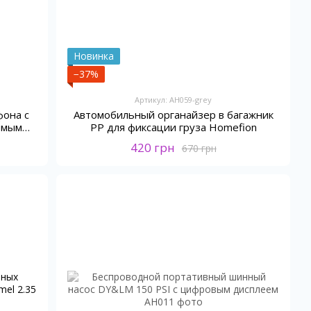
Новинка
−37%
Артикул: AH059-grey
Автомобильный органайзер в багажник
фона с
PP для фиксации груза Homefion
емым
420 грн
670 грн