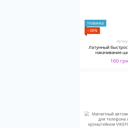
Новинка
−38%
Артику
Латунный быстрос
накачивания ш
160 гр