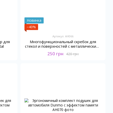
Новинка
−40%
Артикул: AH066
р для
Многофункциональный скребок для
al
стекол и поверхностей с металлическими
и пластиковыми лезвиями
250 грн
420 грн