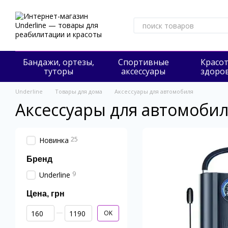
Перейти к основному контенту
Бандажи, ортезы,
Cпортивные
Красот
туторы
аксессуары
здоро
Underline
Товары для дома
Аксессуары для автомобиля
Аксессуары для автомоби
25
Новинка
Бренд
9
Underline
Цена, грн
От Цена, грн
До Цена, грн
OK