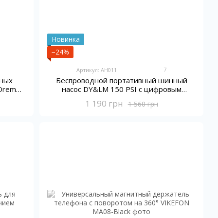
Новинка
−24%
7
Артикул: AH011
ьных
Беспроводной портативный шинный
Dremel
насос DY&LM 150 PSI с цифровым
дисплеем
1 190 грн
1 560 грн