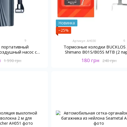
Новинка
−25%
9
6
Артикул: AH030
 портативный
Тормозные колодки BUCKLOS 
оздушный насос с
Shimano B01S/B05S MTB (2 па
XMSJ 150 PSI
н
180 грн
1 590 грн
240 грн