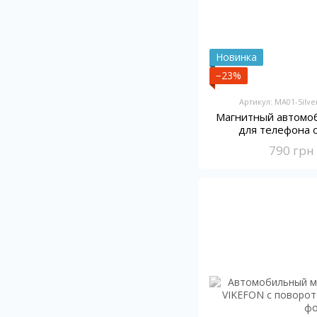
Новинка
−23%
Артикул: MA01-Silve
Магнитный автомо
для телефона 
кронштейн
790 грн