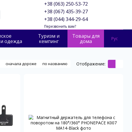
+38 (063) 250-53-72
+38 (067) 435-39-27
+38 (044) 344-29-64
Перезвонить вам?
еское
Туризм и
Товары для
Рус
 и одежда
кемпинг
дома
Отображение:
сначала дороже
по названию