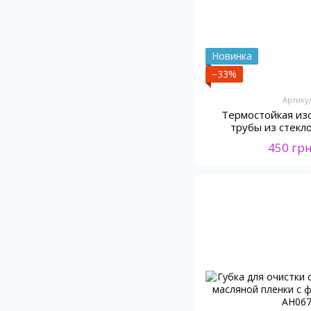
Новинка
−33%
Артику
Термостойкая из
трубы из стекл
Webasto/E
450 гр