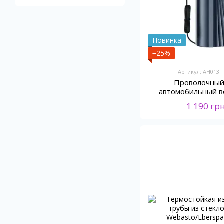
Новинка
−25%
Артикул: AH013
Проволочный
автомобильный в
барометром 
1 190 гр