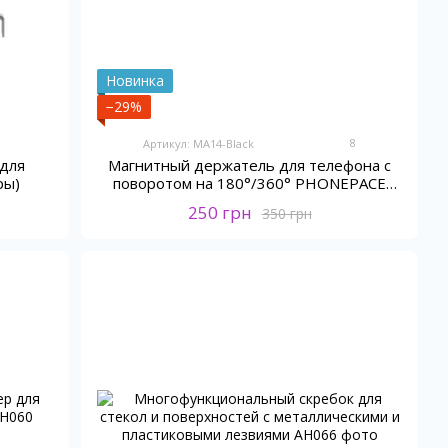
Новинка
−29%
8
Артикул: MA14-Black
для
Магнитный держатель для телефона с
ры)
поворотом на 180°/360° PHONEPACE
K007
250 грн
350 грн