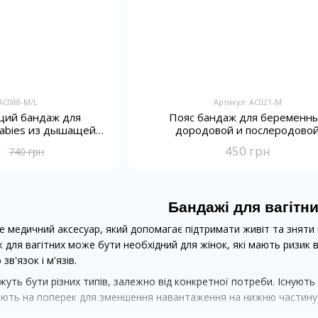
 AC088-M/L
Артикул: AC021-M
ий бандаж для
Пояс бандаж для беременн
abies из дышащей
дородовой и послеродово
ани
н
450 грн
740 грн
Бандажі для вагітн
це медичний аксесуар, який допомагає підтримати живіт та зняти
ж для вагітних може бути необхідний для жінок, які мають ризик
зв'язок і м'язів.
жуть бути різних типів, залежно від конкретної потреби. Існують
гають на поперек для зменшення навантаження на нижню частину