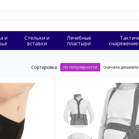
а и
Стельки и
Лечебные
Тактич
вье
вставки
пластыри
снаряжение
Сортировка:
по популярности
сначала дешевле