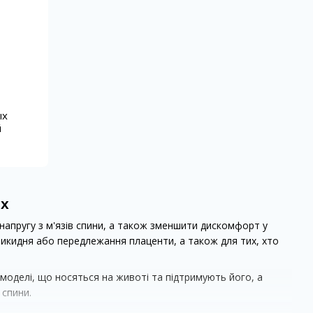
ых
й
их
 напругу з м'язів спини, а також зменшити дискомфорт у
 викидня або передлежання плаценти, а також для тих, хто
 моделі, що носяться на животі та підтримують його, а
 спини.