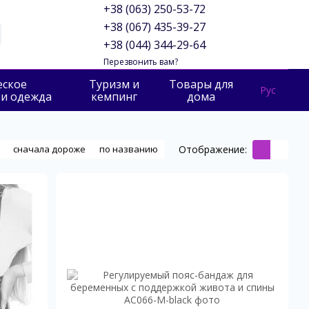
+38 (063) 250-53-72
+38 (067) 435-39-27
+38 (044) 344-29-64
Перезвонить вам?
еское
Туризм и
Товары для
Рус
 и одежда
кемпинг
дома
Отображение:
сначала дороже
по названию