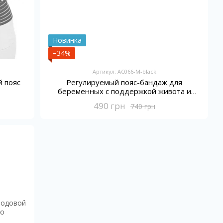
Новинка
−34%
Артикул: AC066-M-black
 пояс
Регулируемый пояс-бандаж для
беременных с поддержкой живота и
спины
490 грн
740 грн