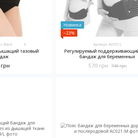
Новинка
−23%
-L-Black
6
Артикул: AC057-L
Регулируемый поддерживающий
дышащий тазовый
бандаж для беременных
ндаж
570 грн
 грн
740 грн