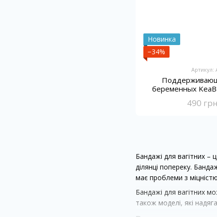
Новинка
−34%
Артикул:
Поддерживающ
беременных KeaB
тк
490 гр
Бандажі для вагітних – 
ділянці попереку. Банда
має проблеми з міцністю 
Бандажі для вагітних мо
також моделі, які надя