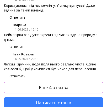
14.06.2025 в 09:13
Користувалася під час кемпінгу. У спеку врятував! Дуже
вдячна за такий винахід.
Ответить
Марина
11.06.2025 в 15:15
Неймовірна річ! Дуже виручив під час виїзду на природу з
дітьми.
Ответить
Іван Коваль
16.05.2025 в 20:13
Легкий і зручний, вода після нього реально чиста. Єдине
хотілося б, щоб у комплекті був чохол для перенесення.
Ответить
Еще 4 отзыва
Написать отзыв