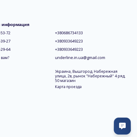
я информация
-53-72
+380686734133
-39-27
+380933649223
-29-64
+380933649223
underline.in.ua@gmail.com
 вам?
Украина, Вышгород, Набережная
улица, 2в, рынок "Набережный" 4 ряд,
50 магазин
Карта проезда