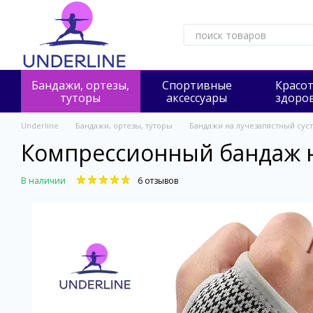
Перейти к основному контенту
Бандажи, ортезы,
Cпортивные
Красот
туторы
аксессуары
здоро
Underline
Бандажи, ортезы, туторы
Бандажи на лучезапястный суст
Компрессионный бандаж на
В наличии
6 отзывов