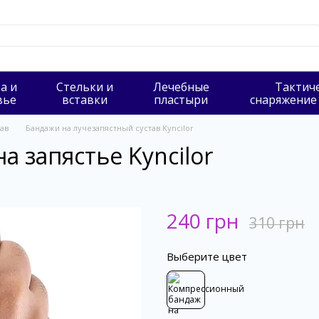
а и
Стельки и
Лечебные
Тактич
вье
вставки
пластыри
снаряжение
ав
Бандажи на лучезапястный сустав Kyncilor
 запястье Kyncilor
240 грн
310 грн
Выберите цвет