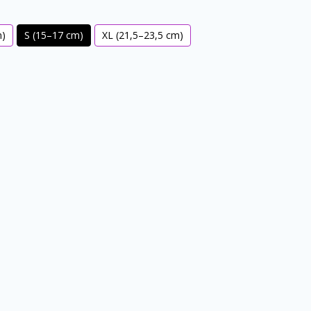
m)
S (15–17 cm)
XL (21,5–23,5 сm)