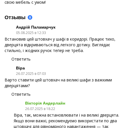
свою мебель с умом!
Отзывы
8
Андрій Паламарчук
05.08.2025 в 12:33
Встановив цей штовхач у шафі в коридорі. Працює тихо,
дверцята відкриваються від легкого дотику. Виглядає
стильно, і жодних ручок тепер не треба.
Ответить
Віра
26.07.2025 в 07:03
Варто ставити цей штовхач на великі шафи з важкими
дверцятами?
Ответить
Вікторія Андерлайн
26.07.2025 в 18:22
Віра, так, можна встановлювати і на великі дверцята.
Якщо вони важкі, рекомендуємо використати по два
штовхачі для рівномірного навантаження — так