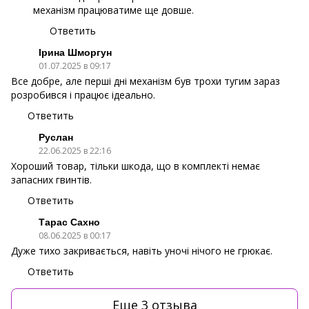
механізм працюватиме ще довше.
Ответить
Ірина Шморгун
01.07.2025 в 09:17
Все добре, але перші дні механізм був трохи тугим зараз
розробився і працює ідеально.
Ответить
Руслан
22.06.2025 в 22:16
Хороший товар, тільки шкода, що в комплекті немає
запасних гвинтів.
Ответить
Тарас Сахно
08.06.2025 в 00:17
Дуже тихо закривається, навіть уночі нічого не грюкає.
Ответить
Еще 3 отзыва