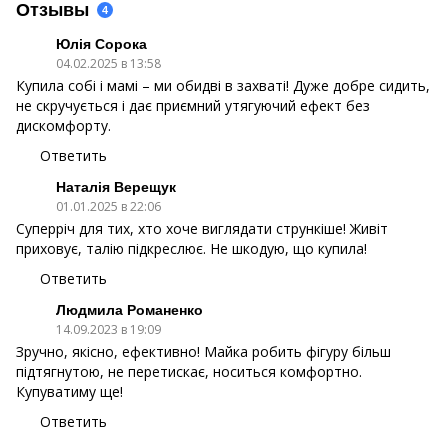
Отзывы
4
Юлія Сорока
04.02.2025 в 13:58
Купила собі і мамі – ми обидві в захваті! Дуже добре сидить,
не скручується і дає приємний утягуючий ефект без
дискомфорту.
Ответить
Наталія Верещук
01.01.2025 в 22:06
Суперріч для тих, хто хоче виглядати стрункіше! Живіт
приховує, талію підкреслює. Не шкодую, що купила!
Ответить
Людмила Романенко
14.09.2023 в 19:09
Зручно, якісно, ефективно! Майка робить фігуру більш
підтягнутою, не перетискає, носиться комфортно.
Купуватиму ще!
Ответить