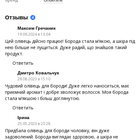
Отзывы
4
Максим Гречаник
19.09.2024 в 13:04
Цей олівець дійсно працює! Борода стала м’якою, а шкіра під
нею більше не лущиться. Дуже радий, що знайшов такий
продукт.
Ответить
Дмитро Ковальчук
28.08.2023 в 15:10
Чудовий олівець для бороди! Дуже легко наноситься, має
приємний аромат і добре зволожує волосся. Моя борода
стала м’якшою і більш доглянутою.
Ответить
Ірина
25.05.2023 в 23:28
Придбала олівець для бороди чоловіку, він дуже
задоволений. Борода виглядає здоровою, а шкіра не