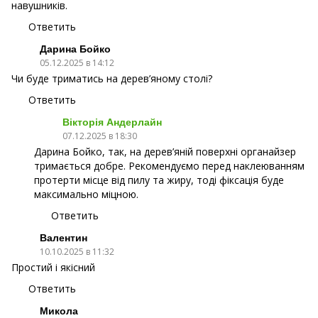
навушників.
Ответить
Дарина Бойко
05.12.2025 в 14:12
Чи буде триматись на дерев’яному столі?
Ответить
Вікторія Андерлайн
07.12.2025 в 18:30
Дарина Бойко, так, на дерев’яній поверхні органайзер
тримається добре. Рекомендуємо перед наклеюванням
протерти місце від пилу та жиру, тоді фіксація буде
максимально міцною.
Ответить
Валентин
10.10.2025 в 11:32
Простий і якісний
Ответить
Микола