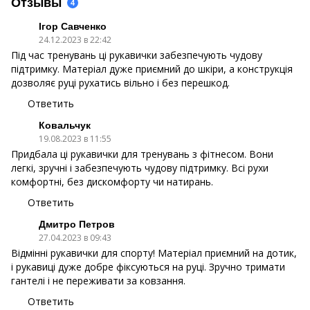
Отзывы
4
Ігор Савченко
24.12.2023 в 22:42
Під час тренувань ці рукавички забезпечують чудову
підтримку. Матеріал дуже приємний до шкіри, а конструкція
дозволяє руці рухатись вільно і без перешкод.
Ответить
Ковальчук
19.08.2023 в 11:55
Придбала ці рукавички для тренувань з фітнесом. Вони
легкі, зручні і забезпечують чудову підтримку. Всі рухи
комфортні, без дискомфорту чи натирань.
Ответить
Дмитро Петров
27.04.2023 в 09:43
Відмінні рукавички для спорту! Матеріал приємний на дотик,
і рукавиці дуже добре фіксуються на руці. Зручно тримати
гантелі і не переживати за ковзання.
Ответить