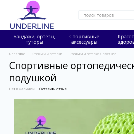
Перейти к основному контенту
Бандажи, ортезы,
Cпортивные
Красот
туторы
аксессуары
здоро
Underline
Стельки и вставки
Стельки и вставки Underline
Спортивные ортопедическ
подушкой
Нет в наличии
Оставить отзыв