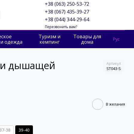
+38 (063) 250-53-72
+38 (067) 435-39-27
+38 (044) 344-29-64
Перезвонить вам?
еское
Туризм и
Товары для
Рус
 и одежда
кемпинг
дома
й и дышащей
Артикул
ST043-S
В желания
37-38
39-40