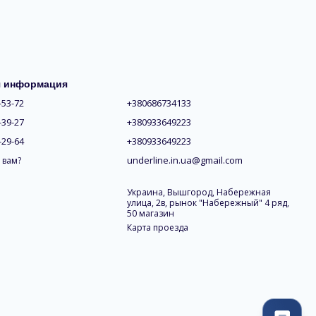
я информация
-53-72
+380686734133
-39-27
+380933649223
-29-64
+380933649223
underline.in.ua@gmail.com
 вам?
Украина, Вышгород, Набережная
улица, 2в, рынок "Набережный" 4 ряд,
50 магазин
Карта проезда