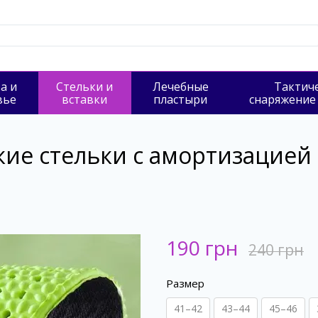
а и
Стельки и
Лечебные
Тактич
вье
вставки
пластыри
снаряжение
ие стельки с амортизацие
190 грн
240 грн
Размер
41–42
43–44
45–46