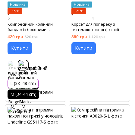
Новинка
Новинка
−19%
−21%
6
4
Компресійний колінний
Корсет для попереку з
бандаж із боковими
системою точної фіксації
стабілізаторами
420 грн
520 грн
890 грн
1 120 грн
Купити
Купити
Розмір
L (38–48 сm)
M (34-44 сm)