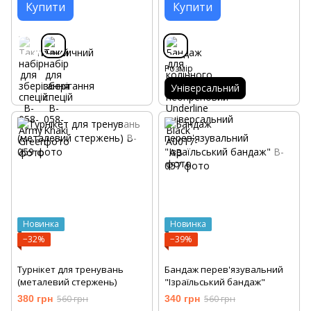
Купити
Купити
Розмір
Універсальний
Новинка
Новинка
−32%
−39%
Турнікет для тренувань
Бандаж перев'язувальний
(металевий стержень)
"Ізраїльський бандаж"
380 грн
560 грн
340 грн
560 грн