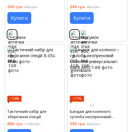
340 грн
480 грн
340 грн
480 грн
Купити
Купити
−19%
−17%
10
Тактичний набір для
Бандаж для колінного
зберігання спецій
суглоба неопреновий
Underline універсальний
890 грн
1 100 грн
350 грн
420 грн
Black