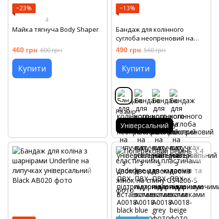
−23%
−13%
4
Майка тягнуча Body Shaper
Бандаж для колінного
суглоба неопреновий на
липучках універсальний з
460 грн
600 грн
490 грн
560 грн
двома ПВХ-підтримуючими
вставками
Купити
Купити
Розмір
Універсальний