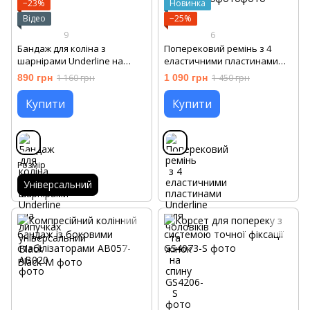
−23%
Новинка
Відео
−25%
9
6
Бандаж для коліна з
Поперековий ремінь з 4
шарнірами Underline на
еластичними пластинами
липучках універсальний
Underline для чоловіків та
890 грн
1 160 грн
1 090 грн
1 450 грн
Black
жінок на спину
Купити
Купити
Розмір
Універсальний