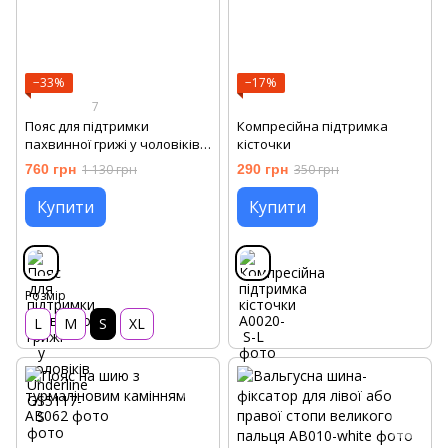
−33%
−17%
7
Пояс для підтримки
Компресійна підтримка
пахвинної грижі у чоловіків
кісточки
Underline
760 грн
1 130 грн
290 грн
350 грн
Купити
Купити
Розмір
L
M
S
XL