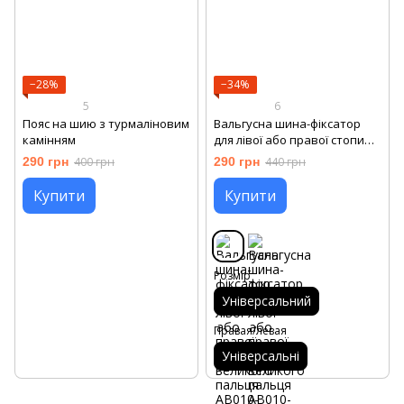
−28%
−34%
5
6
Пояс на шию з турмаліновим
Вальгусна шина-фіксатор
камінням
для лівої або правої стопи
великого пальця
290 грн
400 грн
290 грн
440 грн
Купити
Купити
Розмір
Універсальний
Правая/левая
Універсальні