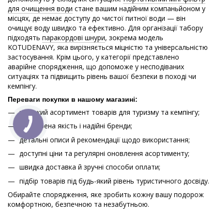
для очищення води
стане вашим надійним компаньйоном у
місцях, де немає доступу до чистої питної води — він
очищує воду швидко та ефективно. Для організації табору
підходять
паракордові шнури
, зокрема модель
KOTUDENAVY, яка вирізняється міцністю та універсальністю
застосування. Крім цього, у категорії представлено
аварійне спорядження, що допоможе у несподіваних
ситуаціях та підвищить рівень вашої безпеки в поході чи
кемпінгу.
Переваги покупки в нашому магазині:
широкий асортимент товарів для туризму та кемпінгу;
перевірена якість і надійні бренди;
детальні описи й рекомендації щодо використання;
доступні ціни та регулярні оновлення асортименту;
швидка доставка й зручні способи оплати;
підбір товарів під будь-який рівень туристичного досвіду.
Обирайте спорядження, яке зробить кожну вашу подорож
комфортною, безпечною та незабутньою.