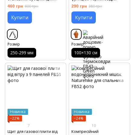
кемпінгу AIRAJ
460 грн
600 грн
290 грн
380 грн
Купити
Купити
Розмір
Розмір
250-299 мм
100×130 см
Новинка
Новинка
−22%
−24%
7
10
Щит для газової плити від
Компресійний