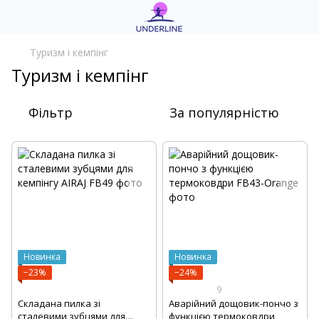
Туризм і кемпінг
Туризм і кемпінг
Фільтр
За популярністю
Новинка
Новинка
−23%
−24%
9
Складана пилка зі
Аварійний дощовик-пончо з
сталевими зубцями для
функцією термоковдри