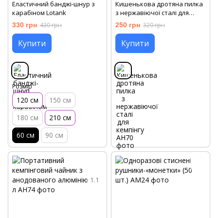
Еластичний банджі-шнур з
Кишенькова дротяна пилка
карабіном Lotank
з нержавіючої сталі для
кемпінгу
330 грн
430 грн
250 грн
320 грн
Купити
Купити
Розмір
120 см
150 см
180 см
210 см
60 cм
90 см