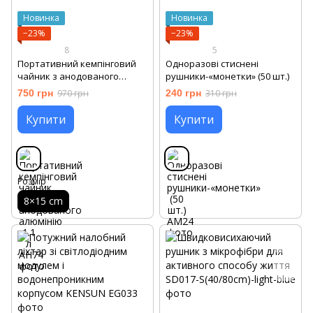
Новинка
Новинка
−23%
−23%
8
5
Портативний кемпінговий
Одноразові стиснені
чайник з анодованого
рушники-«монетки» (50 шт.)
алюмінію 1.1 л
750 грн
970 грн
240 грн
310 грн
Купити
Купити
Розмір
8×15 cm