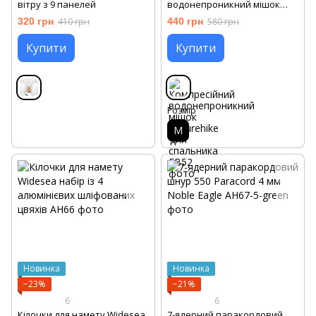
вітру з 9 панелей
водонепроникний мішок
Naturehike для спальника
320 грн
410 грн
440 грн
580 грн
Купити
Купити
Розмір
M
Новинка
Новинка
−23%
−21%
6
6
Кілочки для намету Widesea
7-ядерний паракордовий