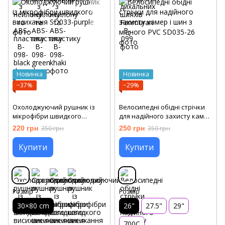
Новинка
Новинка
−37%
−29%
Охолоджуючий рушник із
Велосипедні обідні стрічки
мікрофібри швидкого
для надійного захисту камер
висихання
і шин з міцного PVC
220 грн
350 грн
250 грн
350 грн
Купити
Купити
Розмір
Розмір
30×80 cm
26"
27.5"
29"
700C