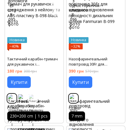
Новинка
Новинка
−40%
−32%
Тактичний карабін-тримач
Назофарингеальний
для рукавичок і
повітровід 30Fr для
спорядження з нейлону та
швидкого відновлення
180 грн
300 грн
390 грн
570 грн
ABS-пластику
прохідності дихальних
шляхів Fanmuran
Купити
Купити
Розмір
Розмір
230×200 cm | 1 pcs
7 mm