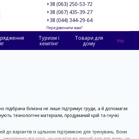
+38 (063) 250-53-72
+38 (067) 435-39-27
+38 (044) 344-29-64
Передзвонити вам?
орядження
Туризм і
Товари для
Укр
яг
кемпінг
дому
 підібрана білизна не лише підтримує груди, а й допомагає
нують технологічні матеріали, продуманий крій та гнучкі
лей до варіантів із щільною підтримкою для тренувань. Вони
 незалежно від того, чи шукаєте ви легкий топ для дому, чи