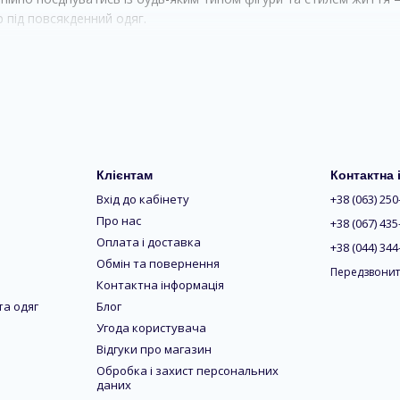
 під повсякденний одяг.
ерів
ми — забезпечують індивідуальну посадку та зручність у будь-як
и — для м’якої підтримки та природного відчуття без тиску
чашечками — для чіткого силуету та збереження форми
Клієнтам
Контактна
ою push-up — для підйому та підкреслення лінії грудей
Вхід до кабінету
+38 (063) 250
етелями — підлаштовуються під фігуру для максимальної зручно
Про нас
+38 (067) 435
і для активних тренувань і стабільної підтримки
Оплата і доставка
+38 (044) 344
 для щоденного носіння або відпочинку
Обмін та повернення
Передзвонит
Контактна інформація
та одяг
Блог
Угода користувача
Відгуки про магазин
Обробка і захист персональних
даних