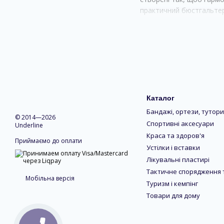
практичний бюстгальтер
Види бра та бюстгальт
Бра зі змінними чашечка
Безкаркасні бюстгальтер
Моделі з формованими 
Каталог
Бюстгальтери з підтримк
Бандажі, ортези, тутори
Бра з регульованими бр
© 2014—2026
Спортивні аксесуари
Underline
Спортивні бра — створен
Краса та здоров'я
Приймаємо до оплати
Бралети — м’які моделі
Устілки і вставки
Лікувальні пластирі
Тактичне спорядження 
Мобільна версія
Туризм і кемпінг
Товари для дому