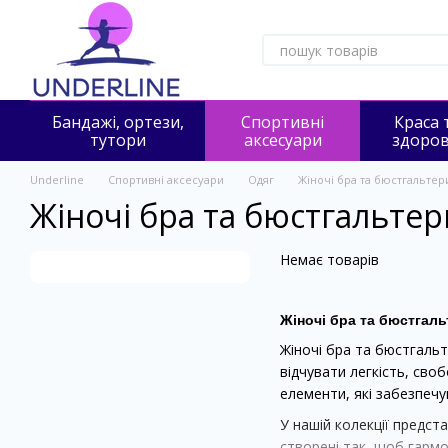
Перейти до основного контенту
Бандажі, ортези,
Спортивні
Краса 
тутори
аксесуари
здоров
Underline
Спортивні аксесуари
Одяг
Жіночі бра та бюстгальтер
Жіночі бра та бюстгальтер
Немає товарів
Жіночі бра та бюстгал
Жіночі бра та бюстгальт
відчувати легкість, своб
елементи, які забезпечу
У нашій колекції предст
створені так, щоб гармо