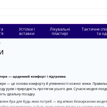
та
Устілки і
Лікувальні
Тактичне сп
'я
вставки
пластирі
та од
и
и
ьтери — щоденний комфорт і підтримка
ери — це основа комфорту й упевненості кожної жінки. Правильно
оду рухів і природність протягом усього дня. Сучасні моделі поєд
ють ідеальну посадку.
авлені бра для будь-яких потреб — від м’яких безкаркасних моде
нійно поєднуватись із будь-яким типом фігури та стилем життя —