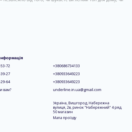
ому образі
 інформація
-53-72
+380686734133
сті
-39-27
+380933649223
-29-64
+380933649223
underline.in.ua@gmail.com
и вам?
Україна, Вишгород, Набережна
вулиця, 2в, ринок "Набережний" 4 ряд,
50 магазин
Мапа проїзду