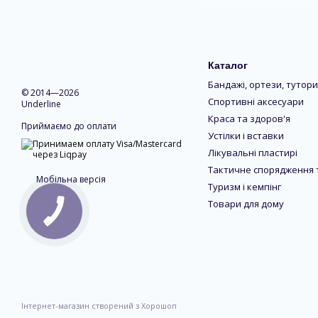
Види
Ходунки — представлені 
Каталог
відновлення після опера
Бандажі, ортези, тутори
системою забезпечують 
© 2014—2026
Спортивні аксесуари
Underline
Милиці — бувають
підп
Краса та здоров'я
кінцівки. Ліктьові мил
Приймаємо до оплати
Устілки і вставки
поставу.
Лікувальні пластирі
Тростини — популярні с
Тактичне спорядження 
увагою користуються с
Мобільна версія
Туризм і кемпінг
рішення для тих, хто ці
Товари для дому
використання.
Інтернет-магазин створений з Хорошоп