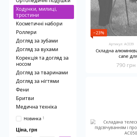
Ортопедичні подушки
Ходунки, милиці,
тростини
Косметичні набори
Роллери
−23%
Догляд за зубами
Артикул: AC039
Догляд за вухами
Складна алюмінієв
cane дл
Корекція та догляд за
носом
790 грн
Догляд за тваринами
Догляд за нігтями
Фени
Бритви
Медична техніка
1
Новинка
Ціна, грн