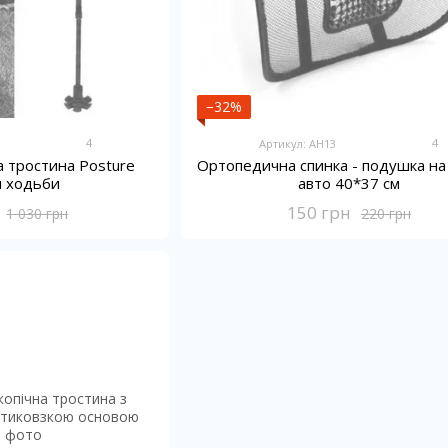
−32%
4
4
Артикул: AH13
а тростина Posture
Ортопедична спинка - подушка на к
я ходьби
авто 40*37 см
150 грн
1 030 грн
220 грн