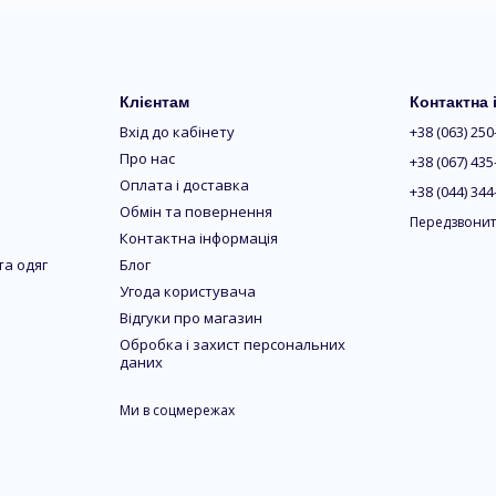
у декількох модифікаціях:
,
та
.
стаціонарні
крокуючі
роллатори
Клієнтам
Контактна
цій. Крокуючі дозволяють пересуватись природніше, імітуючи рух
Вхід до кабінету
+38 (063) 250
максимальну стабільність та комфорт під час тривалих прогуля
Про нас
+38 (067) 435
та
. Підпахвові моделі забезпечують стійку підтри
ахвові
ліктьові
Оплата і доставка
+38 (044) 344
иці з анатомічною ручкою та регулюванням висоти підходять для
Обмін та повернення
Передзвонит
Контактна інформація
еред широкого кола користувачів. У нашому каталозі ви знайде
та одяг
Блог
кладна
алюмінієва тростина
та складана
телескопічна тростина з
Угода користувача
нує безпеку, функціональність та стиль. Такі тростини легкі, ко
Відгуки про магазин
Обробка і захист персональних
даних
Ми в соцмережах