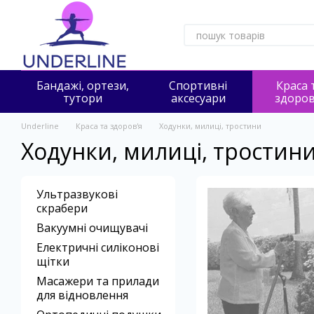
Перейти до основного контенту
Бандажі, ортези,
Спортивні
Краса 
тутори
аксесуари
здоров
Underline
Краса та здоров'я
Ходунки, милиці, тростини
Ходунки, милиці, тростин
Ультразвукові
скрабери
Вакуумні очищувачі
Електричні силіконові
щітки
Масажери та прилади
для відновлення