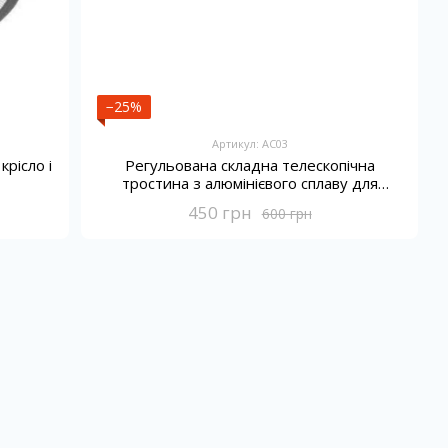
−25%
Артикул: AC03
рісло і
Регульована складна телескопічна
тростина з алюмінієвого сплаву для
ходьби
450 грн
600 грн