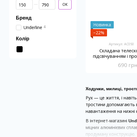
Від Ціна, грн
До Ціна, грн
ОК
Бренд
Новинка
4
Underline
−22%
Колір
Артикул: AC050
Складана телеск
підсвічуванням і п
690 гр
Ходунки, милиці, трост
Рух — це життя, і навіт
тростини допомагають ві
навантаження на нижні к
В інтернет-магазині
Und
міцних алюмінієвих спла
продуману конструкцію.