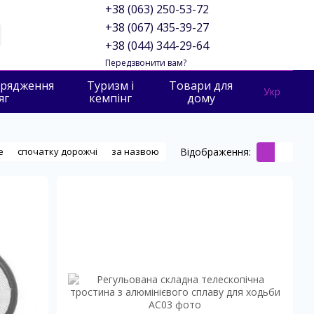
+38 (063) 250-53-72
+38 (067) 435-39-27
+38 (044) 344-29-64
Передзвонити вам?
орядження
Туризм і
Товари для
Укр
яг
кемпінг
дому
Відображення:
е
спочатку дорожчі
за назвою