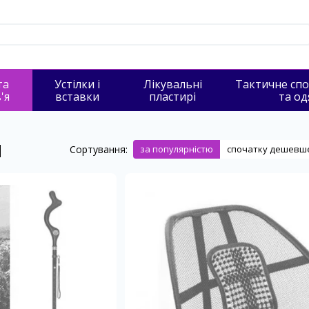
та
Устілки і
Лікувальні
Тактичне сп
'я
вставки
пластирі
та од
и
Сортування:
за популярністю
спочатку дешевш