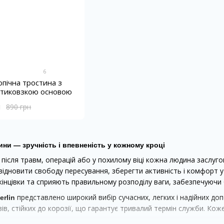
6
опічна тростина з
ротиковзкою основою
н
890 грн
ини — зручність і впевненість у кожному кроці
ь після травм, операцій або у похилому віці кожна людина заслуг
дновити свободу пересування, зберегти активність і комфорт у 
інцівки та сприяють правильному розподілу ваги, забезпечуючи б
представлено широкий вибір сучасних, легких і надійних доп
erlin
вів, стійких до корозії, що гарантує тривалий термін служби. Ко