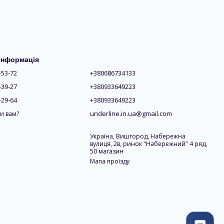
 інформація
-53-72
+380686734133
-39-27
+380933649223
-29-64
+380933649223
underline.in.ua@gmail.com
и вам?
Україна, Вишгород, Набережна
вулиця, 2в, ринок "Набережний" 4 ряд,
50 магазин
Мапа проїзду