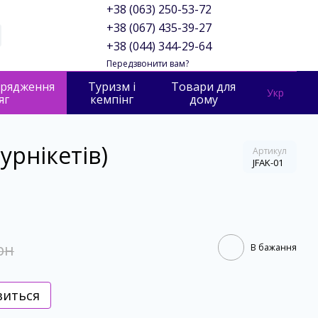
+38 (063) 250-53-72
+38 (067) 435-39-27
+38 (044) 344-29-64
Передзвонити вам?
орядження
Туризм і
Товари для
Укр
яг
кемпінг
дому
турнікетів)
Артикул
JFAK-01
рн
В бажання
виться