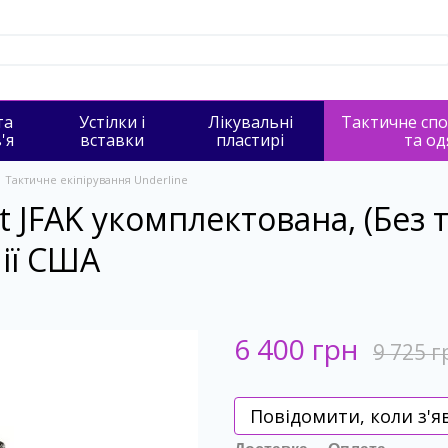
та
Устілки і
Лікувальні
Тактичне сп
'я
вставки
пластирі
та од
Тактичне екіпірування Underline
Kit JFAK укомплектована, (Без 
ії США
6 400 грн
9 725 г
Повідомити, коли з'я