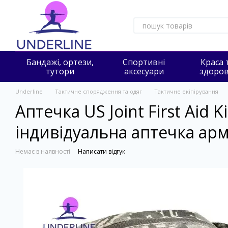
Перейти до основного контенту
Бандажі, ортези,
Спортивні
Краса 
тутори
аксесуари
здоров
Underline
Тактичне спорядження та одяг
Тактичне екіпірування
Аптечка US Joint First Aid 
індивідуальна аптечка арм
Немає в наявності
Написати відгук