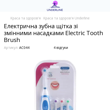
Краса та здоров'я
Краса та здоров'я Underline
Електрична зубна щітка зі
змінними насадками Electric Tooth
Brush
Артикул:
AC044
4 відгуки