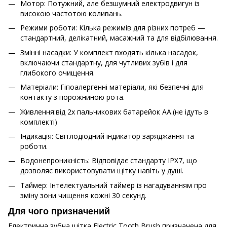
Мотор: Потужний, але безшумний електродвигун із
високою частотою коливань.
Режими роботи: Кілька режимів для різних потреб —
стандартний, делікатний, масажний та для відбілювання.
Змінні насадки: У комплект входять кілька насадок,
включаючи стандартну, для чутливих зубів і для
глибокого очищення.
Матеріали: Гіпоалергенні матеріали, які безпечні для
контакту з порожниною рота.
Живлення:від 2х пальчикових батарейок АА.(не ідуть в
комплекті)
Індикація: Світлодіодний індикатор заряджання та
роботи.
Водонепроникність: Відповідає стандарту IPX7, що
дозволяє використовувати щітку навіть у душі.
Таймер: Інтелектуальний таймер із нагадуванням про
зміну зони чищення кожні 30 секунд.
Для чого призначений
Електрична зубна щітка Electric Tooth Brush призначена для