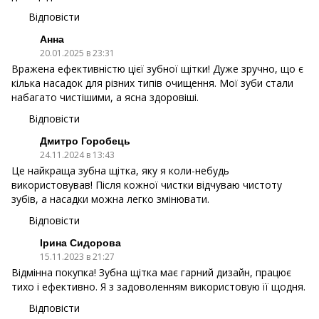
Відповісти
Анна
20.01.2025 в 23:31
Вражена ефективністю цієї зубної щітки! Дуже зручно, що є
кілька насадок для різних типів очищення. Мої зуби стали
набагато чистішими, а ясна здоровіші.
Відповісти
Дмитро Горобець
24.11.2024 в 13:43
Це найкраща зубна щітка, яку я коли-небудь
використовував! Після кожної чистки відчуваю чистоту
зубів, а насадки можна легко змінювати.
Відповісти
Ірина Сидорова
15.11.2023 в 21:27
Відмінна покупка! Зубна щітка має гарний дизайн, працює
тихо і ефективно. Я з задоволенням використовую її щодня.
Відповісти