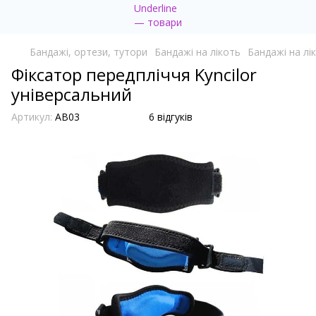
Бандажі, ортези, тутори
Бандажі на лікоть
Бандажі на лік
Фіксатор передпліччя Kyncilor
універсальний
Артикул:
AB03
6 відгуків