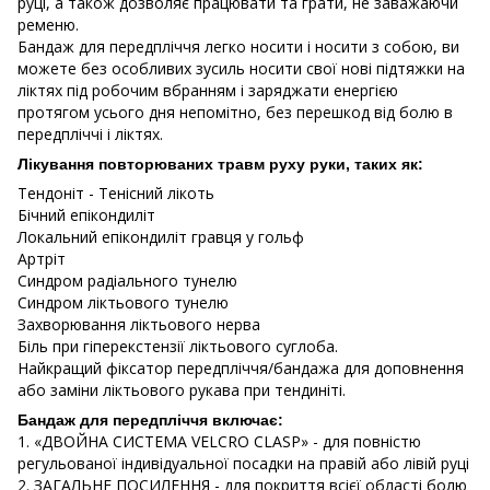
руці, а також дозволяє працювати та грати, не заважаючи
ременю.
Бандаж для передпліччя легко носити і носити з собою, ви
можете без особливих зусиль носити свої нові підтяжки на
ліктях під робочим вбранням і заряджати енергією
протягом усього дня непомітно, без перешкод від болю в
передпліччі і ліктях.
Лікування повторюваних травм руху руки, таких як:
Тендоніт - Тенісний лікоть
Бічний епікондиліт
Локальний епікондиліт гравця у гольф
Артріт
Синдром радіального тунелю
Синдром ліктьового тунелю
Захворювання ліктьового нерва
Біль при гіперекстензії ліктьового суглоба.
Найкращий фіксатор передпліччя/бандажа для доповнення
або заміни ліктьового рукава при тендиніті.
Бандаж для передпліччя включає:
1. «ДВОЙНА СИСТЕМА VELCRO CLASP» - для повністю
регульованої індивідуальної посадки на правій або лівій руці
2. ЗАГАЛЬНЕ ПОСИЛЕННЯ - для покриття всієї області болю