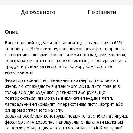
До обраного
Порівняти
Опис
Виготовлений з ідеальної тканини, що складається з 65%
неопрену та 35% нейлону, наш неймовірний фіксатор ліктя
оснащений гелевими компресійними прокладками, які легкі,
повітропроникні та винятково ефективні, перевершивши всі
продукти у своїй категорії з точки зору комфорту та
ефективності!
Фіксатор передпліччя ідеальний партнер для чоловіків і
жінок, які страждають від тенісного ліктя, ліктя гравця в
гольф або для будь-якої діяльності або рухів, що
повторюються, які можуть викликати тендиніт ліктя,
латеральний епікондиліт, гіперекстензія ліктя, артрит або
синдром зап'ястного каналу.
Завдяки особливій конструкції подвійної застібки на липучці,
фіксатор ліктя дозволяє індивідуально підганяти маленькі
та великі розміри для жінок та чоловіків на лівій чи правій