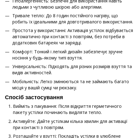
Гіпоалергенність: Безпечні для використання навіть
людьми з чутливою шкірою або алергіями.
Тривале тепло: До 8 годин постійного нагріву, що
робить їх ідеальними для довготривалого використання.
Простота у використанні: Активація устілок відбувається
автоматично при контакті з повітрям, без потреби в
додаткових батареях чи зарядці.
Комфорт: Тонкий і легкий дизайн забезпечує зручне
носіння у будь-якому типі взуття.
Універсальність: Підходять для різних розмірів взуття та
видів активностей.
Мобільність: Легко змінюються та не займають багато
місця у вашій сумці чи рюкзаку.
Спосіб застосування
Вийміть з пакування: Після відкриття герметичного
пакету устілки починають виділяти тепло.
Активуйте: Дайте устілкам кілька хвилин для активації
при контакті з повітрям.
Розташуйте у взутті: Покладіть устілки в улюблене