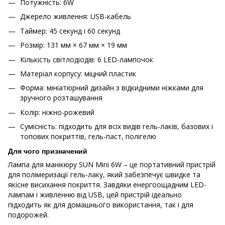
Потужність: 6W
Джерело живлення: USB-кабель
Таймер: 45 секунд і 60 секунд
Розмір: 131 мм × 67 мм × 19 мм
Кількість світлодіодів: 6 LED-лампочок
Матеріал корпусу: міцний пластик
Форма: мініатюрний дизайн з відкидними ніжками для
зручного розташування
Колір: ніжно-рожевий
Сумісність: підходить для всіх видів гель-лаків, базових і
топових покриттів, гель-паст, полігелю
Для чого призначений
Лампа для манікюру SUN Mini 6W – це портативний пристрій
для полімеризації гель-лаку, який забезпечує швидке та
якісне висихання покриття. Завдяки енергоощадним LED-
лампам і живленню від USB, цей пристрій ідеально
підходить як для домашнього використання, так і для
подорожей.