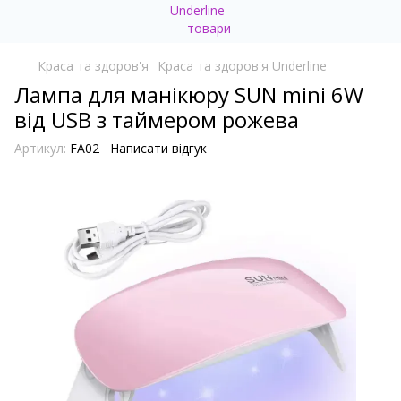
Краса та здоров'я
Краса та здоров'я Underline
Лампа для манікюру SUN mini 6W
від USB з таймером рожева
Артикул:
FA02
Написати відгук