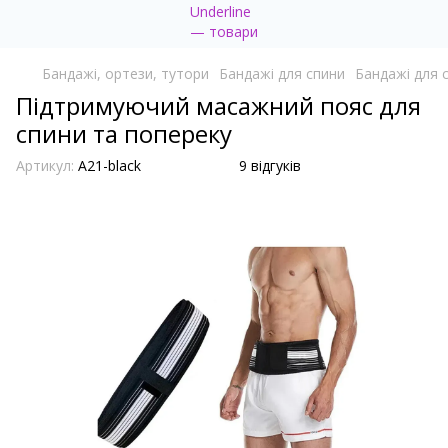
Бандажі, ортези, тутори
Бандажі для спини
Бандажі для с
Підтримуючий масажний пояс для
спини та попереку
Артикул:
A21-black
9 відгуків