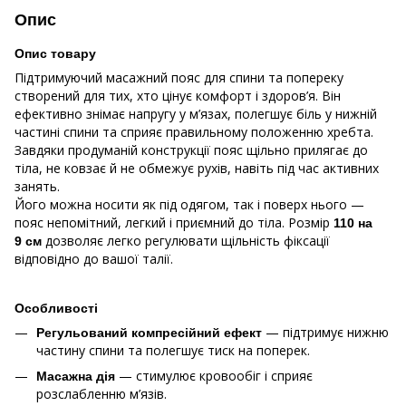
Опис
Опис товару
Підтримуючий масажний пояс для спини та попереку
створений для тих, хто цінує комфорт і здоров’я. Він
ефективно знімає напругу у м’язах, полегшує біль у нижній
частині спини та сприяє правильному положенню хребта.
Завдяки продуманій конструкції пояс щільно прилягає до
тіла, не ковзає й не обмежує рухів, навіть під час активних
занять.
Його можна носити як під одягом, так і поверх нього —
пояс непомітний, легкий і приємний до тіла. Розмір
110 на
дозволяє легко регулювати щільність фіксації
9 см
відповідно до вашої талії.
Особливості
— підтримує нижню
Регульований компресійний ефект
частину спини та полегшує тиск на поперек.
— стимулює кровообіг і сприяє
Масажна дія
розслабленню м’язів.