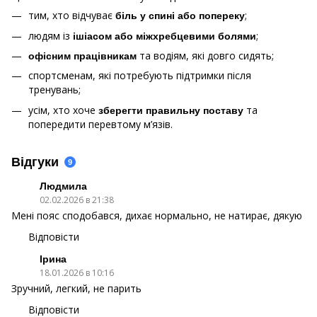
тим, хто відчуває
;
біль у спині або попереку
людям із
;
ішіасом або міжхребцевими болями
та водіям, які довго сидять;
офісним працівникам
спортсменам, які потребують підтримки після
тренувань;
усім, хто хоче
та
зберегти правильну поставу
попередити перевтому м’язів.
Відгуки
9
Людмила
02.02.2026 в 21:38
Мені пояс сподобався, дихає нормально, не натирає, дякую
Відповісти
Ірина
18.01.2026 в 10:16
Зручний, легкий, не парить
Відповісти