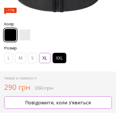
−17%
Колір
Розмір
L
M
S
XL
XXL
Немає в наявності
290 грн
350 грн
Повідомити, коли з'явиться