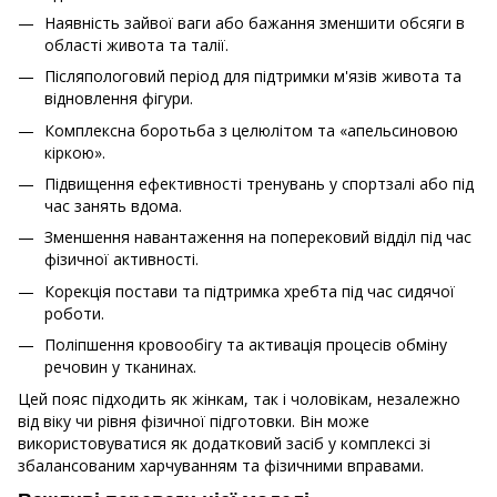
Наявність зайвої ваги або бажання зменшити обсяги в
області живота та талії.
Післяпологовий період для підтримки м'язів живота та
відновлення фігури.
Комплексна боротьба з целюлітом та «апельсиновою
кіркою».
Підвищення ефективності тренувань у спортзалі або під
час занять вдома.
Зменшення навантаження на поперековий відділ під час
фізичної активності.
Корекція постави та підтримка хребта під час сидячої
роботи.
Поліпшення кровообігу та активація процесів обміну
речовин у тканинах.
Цей пояс підходить як жінкам, так і чоловікам, незалежно
від віку чи рівня фізичної підготовки. Він може
використовуватися як додатковий засіб у комплексі зі
збалансованим харчуванням та фізичними вправами.