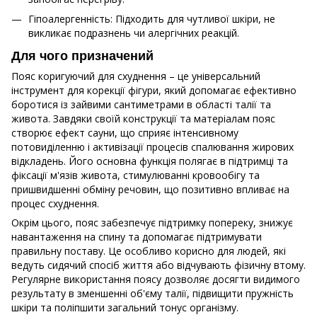
Гіпоалергенність: Підходить для чутливої шкіри, не
викликає подразнень чи алергічних реакцій.
Для чого призначений
Пояс коригуючий для схуднення – це універсальний
інструмент для корекції фігури, який допомагає ефективно
боротися із зайвими сантиметрами в області талії та
живота. Завдяки своїй конструкції та матеріалам пояс
створює ефект сауни, що сприяє інтенсивному
потовиділенню і активізації процесів спалювання жирових
відкладень. Його основна функція полягає в підтримці та
фіксації м'язів живота, стимулюванні кровообігу та
пришвидшенні обміну речовин, що позитивно впливає на
процес схуднення.
Окрім цього, пояс забезпечує підтримку попереку, знижує
навантаження на спину та допомагає підтримувати
правильну поставу. Це особливо корисно для людей, які
ведуть сидячий спосіб життя або відчувають фізичну втому.
Регулярне використання поясу дозволяє досягти видимого
результату в зменшенні об'єму талії, підвищити пружність
шкіри та поліпшити загальний тонус організму.