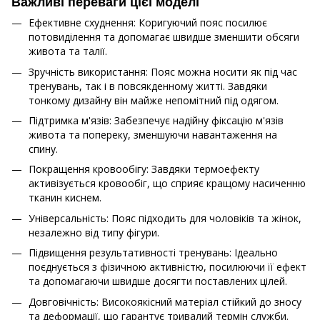
Важливі переваги цієї моделі
Ефективне схуднення: Коригуючий пояс посилює
потовиділення та допомагає швидше зменшити обсяги
живота та талії.
Зручність використання: Пояс можна носити як під час
тренувань, так і в повсякденному житті. Завдяки
тонкому дизайну він майже непомітний під одягом.
Підтримка м'язів: Забезпечує надійну фіксацію м'язів
живота та попереку, зменшуючи навантаження на
спину.
Покращення кровообігу: Завдяки термоефекту
активізується кровообіг, що сприяє кращому насиченню
тканин киснем.
Універсальність: Пояс підходить для чоловіків та жінок,
незалежно від типу фігури.
Підвищення результативності тренувань: Ідеально
поєднується з фізичною активністю, посилюючи її ефект
та допомагаючи швидше досягти поставлених цілей.
Довговічність: Високоякісний матеріал стійкий до зносу
та деформації, що гарантує тривалий термін служби.