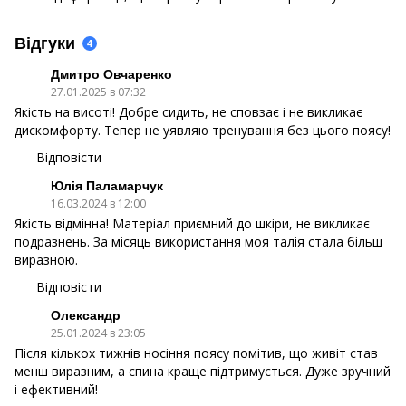
Відгуки
4
Дмитро Овчаренко
27.01.2025 в 07:32
Якість на висоті! Добре сидить, не сповзає і не викликає
дискомфорту. Тепер не уявляю тренування без цього поясу!
Відповісти
Юлія Паламарчук
16.03.2024 в 12:00
Якість відмінна! Матеріал приємний до шкіри, не викликає
подразнень. За місяць використання моя талія стала більш
виразною.
Відповісти
Олександр
25.01.2024 в 23:05
Після кількох тижнів носіння поясу помітив, що живіт став
менш виразним, а спина краще підтримується. Дуже зручний
і ефективний!