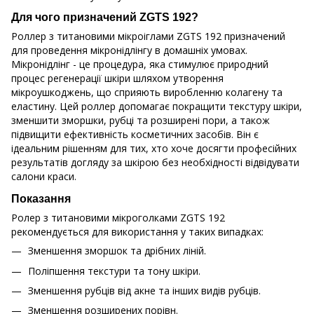
Для чого призначений ZGTS 192?
Роллер з титановими мікроіглами ZGTS 192 призначений
для проведення мікронідлінгу в домашніх умовах.
Мікронідлінг - це процедура, яка стимулює природний
процес регенерації шкіри шляхом утворення
мікроушкоджень, що сприяють виробленню колагену та
еластину. Цей роллер допомагає покращити текстуру шкіри,
зменшити зморшки, рубці та розширені пори, а також
підвищити ефективність косметичних засобів. Він є
ідеальним рішенням для тих, хто хоче досягти професійних
результатів догляду за шкірою без необхідності відвідувати
салони краси.
Показання
Ролер з титановими мікроголками ZGTS 192
рекомендується для використання у таких випадках:
Зменшення зморшок та дрібних ліній.
Поліпшення текстури та тону шкіри.
Зменшення рубців від акне та інших видів рубців.
Зменшення розширених порівн.