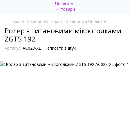
Краса та здоров'я
Краса та здоров'я Underline
Ролер з титановими мікроголками
ZGTS 192
Артикул:
AC028-XL
Написати відгук