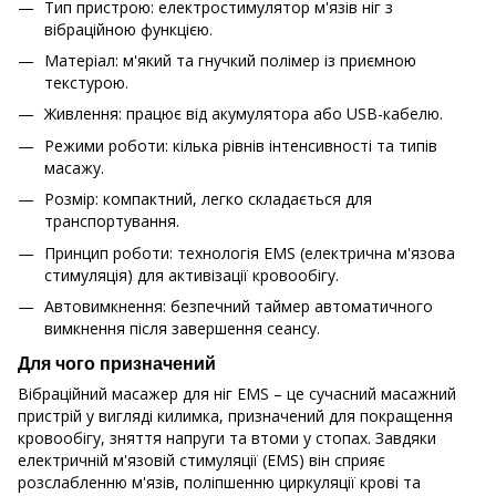
Тип пристрою: електростимулятор м'язів ніг з
вібраційною функцією.
Матеріал: м'який та гнучкий полімер із приємною
текстурою.
Живлення: працює від акумулятора або USB-кабелю.
Режими роботи: кілька рівнів інтенсивності та типів
масажу.
Розмір: компактний, легко складається для
транспортування.
Принцип роботи: технологія EMS (електрична м'язова
стимуляція) для активізації кровообігу.
Автовимкнення: безпечний таймер автоматичного
вимкнення після завершення сеансу.
Для чого призначений
Вібраційний масажер для ніг EMS – це сучасний масажний
пристрій у вигляді килимка, призначений для покращення
кровообігу, зняття напруги та втоми у стопах. Завдяки
електричній м'язовій стимуляції (EMS) він сприяє
розслабленню м'язів, поліпшенню циркуляції крові та