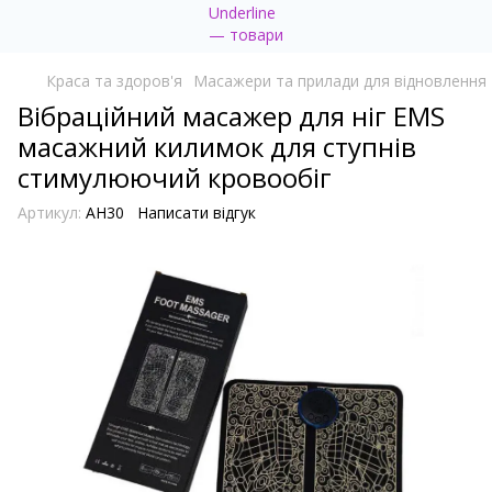
Краса та здоров'я
Масажери та прилади для відновлення
Вібраційний масажер для ніг EMS
масажний килимок для ступнів
стимулюючий кровообіг
Артикул:
AH30
Написати відгук